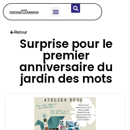
DÉCOUVRIR LA COMMUNE
VIE MUNICIPALE
SERVICES & HABITANTS
ÉCOLES & JEUNESSE
Retour
Surprise pour le
premier
anniversaire du
jardin des mots