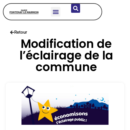
DÉCOUVRIR LA COMMUNE
VIE MUNICIPALE
SERVICES & HABITANTS
ÉCOLES & JEUNESSE
Retour
Modification de
l’éclairage de la
commune