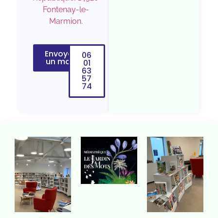
Fontenay-le-
Marmion.
Envoyer
06
un mail
01
63
57
74