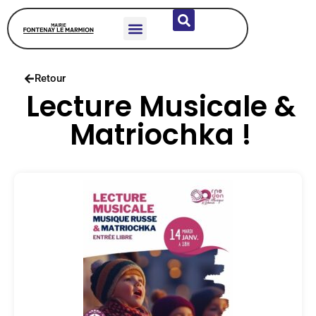
DÉCOUVRIR LA COMMUNE
VIE MUNICIPALE
SERVICES & HABITANTS
ÉCOLES & JEUNESSE
Retour
Lecture Musicale &
Matriochka !