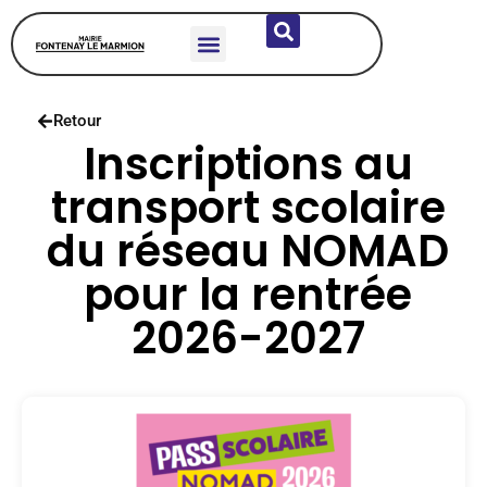
DÉCOUVRIR LA COMMUNE
VIE MUNICIPALE
SERVICES & HABITANTS
ÉCOLES & JEUNESSE
Retour
Inscriptions au
transport scolaire
du réseau NOMAD
pour la rentrée
2026-2027