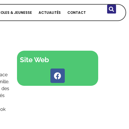
COLES & JEUNESSE
ACTUALITÉS
CONTACT
Site Web
pace
ille.
, des
és
ook