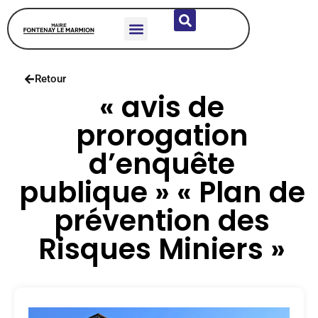
DÉCOUVRIR LA COMMUNE
VIE MUNICIPALE
SERVICES & HABITANTS
ÉCOLES & JEUNESSE
Retour
« avis de
prorogation
d’enquête
publique » « Plan de
prévention des
Risques Miniers »